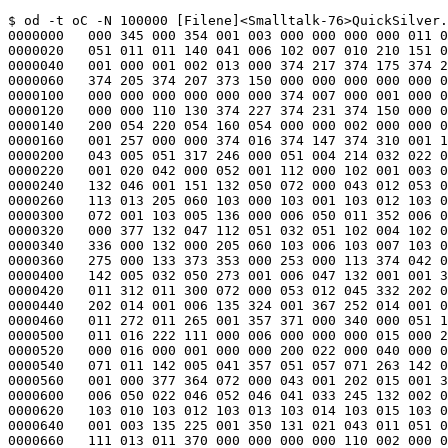
$ od -t oC -N 100000 [Filene]<Smalltalk-76>QuickSilver.boot!1
0000000   000 345 000 354 001 003 000 000 000 000 011 015 362 000 041 010
0000020   051 011 011 140 041 006 102 007 010 210 151 001 375 376 110 120
0000040   001 000 001 002 013 000 374 217 374 175 374 217 257 000 110 130
0000060   374 205 374 207 373 150 000 000 000 000 000 000 000 000 200 054
0000100   000 000 000 000 000 000 374 007 000 001 000 000 001 257 000 000
0000120   000 000 110 130 374 227 374 231 374 150 000 000 000 000 000 000
0000140   200 054 220 054 160 054 000 000 002 000 000 001 000 001 000 000
0000160   001 257 000 000 374 016 374 147 374 310 001 136 132 051 072 000
0000200   043 005 051 317 246 000 051 004 214 032 022 051 006 051 375 377
0000220   001 020 042 000 052 001 112 000 102 001 003 000 132 050 375 060
0000240   132 046 001 151 132 050 072 000 043 012 053 011 072 001 103 011
0000260   113 013 205 060 103 000 103 001 103 012 103 016 012 053 001 005
0000300   072 001 103 005 136 000 006 050 011 352 006 047 001 121 377 356
0000320   000 377 132 047 112 051 032 051 102 004 102 026 071 161 132 050
0000340   336 000 132 000 205 060 103 006 103 007 103 010 103 011 051 017
0000360   275 000 133 373 353 000 253 000 113 374 042 051 071 010 354 000
0000400   142 005 032 050 273 001 006 047 132 001 001 355 377 370 132 047
0000420   011 312 011 300 072 000 053 012 045 332 202 014 001 006 043 001
0000440   202 014 001 006 135 324 001 367 252 014 001 003 001 364 011 267
0000460   011 272 011 265 001 357 371 000 340 000 051 101 071 311 142 005
0000500   011 016 222 111 000 006 000 000 000 015 000 200 000 012 200 022
0000520   000 016 000 001 000 000 200 022 000 040 000 001 342 000 051 365
0000540   071 011 142 005 041 357 051 057 071 263 142 006 041 051 105 221
0000560   001 000 377 364 072 000 043 001 202 015 001 375 051 252 217 005
0000600   006 050 022 046 052 046 041 033 245 132 002 052 205 060 103 001
0000620   103 010 103 012 103 013 103 014 103 015 103 016 041 017 217 005
0000640   001 003 135 225 001 350 131 021 043 011 051 012 247 000 253 000
0000660   111 013 011 370 000 000 000 000 110 002 000 007 000 037 000 002
0000700   000 000 000 000 000 061 000 001 204 000 050 110 270 000 142 005
0000720   134 111 000 003 000 000 000 000 377 377 375 377 101 063 111 063
0000740   131 076 011 001 051 071 356 000 071 070 041 070 142 005 071 066
0000760   043 205 101 052 043 265 101 045 043 240 202 100 101 046 205 060
0001000   004 166 006 144 136 066 007 225 136 142 127 276 021 104 021 303
0001020   023 312 372 000 033 247 004 266 005 030 005 047 005 107 005 073
0001040   120 210 120 270 120 273 120 304 120 310 127 300 120 346 120 205
0001060   015 223 015 274 015 200 017 347 020 156 017 220 017 273 017 312
0001100   020 171 020 237 006 324 006 330 006 363 006 367 006 376 007 037
0001120   007 040 007 102 007 114 007 123 007 155 007 177 007 142 010 061
0001140   010 064 010 070 010 072 010 254 010 260 010 262 010 273 011 055
0001160   011 105 011 111 010 312 010 366 026 043 035 377 034 347 034 363
0001200   035 072 035 164 035 137 051 151 046 205 046 265 056 053 056 147
0001220   056 057 000 000 000 000 011 126 011 131 011 134 011 137 011 146
0001240   011 142 011 154 011 150 011 152 011 144 011 241 011 214 011 274
0001260   011 116 131 072 131 365 020 343 020 263 020 262 020 362 021 250
0001300   021 241 021 211 022 344 022 365 022 377 023 247 023 166 005 230
0001320   005 240 005 354 006 061 005 224 006 007 005 126 005 254 005 300
0001340   017 203 023 370 037 243 037 373 127 172 010 202 011 064 012 073
0001360   012 110 011 373 012 023 013 145 011 362 013 022 013 041 012 153
0001400   012 227 011 307 011 275 013 251 013 257 013 164 013 305 013 304
0001420   013 247 013 246 013 342 013 313 013 313 013 325 013 333 014 045
0001440   014 077 014 135 126 201 127 072 126 355 014 172 017 005 017 023
0001460   015 045 015 316 015 321 016 261 014 211 015 327 000 000 000 000
0001500   016 056 016 057 016 071 016 072 016 065 000 000 000 000 016 060
0001520   016 061 016 073 016 074 016 067 020 002 021 174 023 341 023 067
0001540   046 301 047 235 024 033 024 147 024 321 024 305 024 265 024 322
0001560   025 023 025 053 025 110 024 236 057 160 025 115 025 234 025 357
0001600   032 203 026 142 032 337 032 247 033 010 032 365 032 374 026 021
0001620   026 033 026 052 117 165 053 143 035 315 033 070 033 116 033 054
0001640   033 133 033 136 040 015 036 207 034 243 035 141 130 061 120 016
0001660   051 021 051 057 052 361 053 034 040 152 040 150 036 352 036 346
0001700   035 266 037 063 036 012 037 117 040 073 040 031 130 062 130 060
0001720   052 102 056 230 374 101 374 003 374 175 051 174 041 273 041 152
0001740   041 010 040 301 042 026 042 136 042 116 042 035 041 031 040 266
0001760   042 157 041 121 117 364 052 321 130 063 046 370 050 052 047 154
0002000   047 377 050 312 050 337 051 113 050 211 052 207 052 123 053 163
0002020   056 115 056 232 120 074 127 167 126 253 126 277 122 300 121 275
0002040   122 010 121 051 125 155 126 011 120 244 120 247 126 234 127 125
0002060   127 142 122 075 126 211 127 010 126 337 123 147 123 001 124 012
0002100   124 035 124 156 124 165 124 306 124 326 124 376 123 154 124 256
0002120   132 056 314 066 373 001 000 000 000 000 000 000 000 000 000 000
0002140   000 000 000 000 000 000 000 000 000 000 000 000 000 000 000 000
*
0002340   371 170 045 004 100 100 151 001 002 000 002 001 000 045 000 011
0002360   000 270 001 055 377 333 000 006 000 270 001 055 000 052 000 007
0002400   000 270 001 055 377 326 000 004 000 270 001 055 000 110 000 011
0002420   000 270 001 055 377 270 000 004 000 270 001 055 000 024 000 010
0002440   000 270 001 055 377 354 000 005 000 270 001 055 000 112 000 010
0002460   000 270 001 055 377 266 000 006 000 270 001 055 000 102 000 011
0002500   000 270 001 055 377 276 000 005 000 270 001 055 000 024 000 005
0002520   000 270 001 055 377 354 000 005 000 270 001 055 000 051 000 013
0002540   000 270 001 055 377 327 000 005 000 270 001 055 000 102 000 010
0002560   000 270 001 055 377 276 000 005 000 270 001 055 000 075 000 146
0002600   000 270 001 055 377 303 000 006 000 270 001 055 000 016 007 314
0002620   000 135 000 366 377 362 002 177 000 274 000 365 000 020 000 353
0002640   000 222 001 034 377 360 001 260 000 223 000 370 000 016 001 026
0002660   000 131 001 076 377 362 002 255 000 131 001 076 000 017 006 171
0002700   001 042 001 222 377 361 002 262 001 040 001 252 000 020 141 041
0002720   002 133 001 137 377 360 000 220 001 362 001 161 000 020 000 163
0002740   002 126 001 111 377 360 002 250 002 141 001 113 000 020 000 066
0002760   000 176 001 062 377 360 001 155 000 255 001 155 000 016 000 246
0003000   000 360 001 263 377 362 000 050 000 360 001 263 000 016 003 060
0003020   000 361 001 263 377 362 000 240 000 360 001 264 000 020 004 317
0003040   000 172 001 100 377 360 001 006 000 257 001 104 000 020 001 150
0003060   000 171 001 073 377 360 000 302 000 236 001 021 000 016 000 155
0003100   000 363 001 064 377 362 000 343 000 363 001 064 000 016 000 063
0003120   000 361 001 065 377 362 000 103 000 361 001 065 000 020 005 161
0003140   000 213 001 050 377 360 000 224 000 271 001 055 000 205 001 254
0003160   000 270 001 055 377 173 000 005 000 270 001 055 000 024 000 020
0003200   000 270 001 055 377 354 000 004 000 270 001 055 000 101 000 006
0003220   000 270 001 055 377 277 000 005 000 270 001 055 000 024 000 005
0003240   000 270 001 055 377 354 000 004 000 270 001 055 000 112 000 031
0003260   000 270 001 055 377 266 000 005 000 270 001 055 000 050 000 044
0003300   000 270 001 055 377 330 000 005 000 270 001 055 000 045 000 011
0003320   000 270 001 055 377 333 000 006 000 270 001 055 000 112 000 013
0003340   000 270 001 055 377 266 000 006 000 270 001 055 151 062 125 063
0003360   151 061 071 071 045 061 103 014 045 060 103 004 071 063 041 066
0003400   103 000 071 056 041 061 103 000 071 054 041 057 103 000 045 046
0003420   103 004 041 045 103 003 151 034 071 034 073 000 371 000 370 000
0003440   073 000 051 017 163 220 164 000 101 016 051 014 163 220 164 000
0003460   101 013 041 013 051 010 151 013 041 011 051 006 151 010 172 000
0003500   000 005 000 006 000 030 000 000 000 015 000 067 002 010 002 005
0003520   002 002 002 004 002 011 002 003 002 006 002 007 001 027 001 021
0003540   001 201 001 053 001 101 021 000 000 020 021 021 202 014 040 120
0003560   104 150 003 001 177 000 017 200 101 377 163 303 057 000 215 015
0003600   373 000 041 372 003 001 006 351 001 020 036 000 006 337 000 000
0003620   377 376 000 000 131 371 121 371 101 371 063 000 366 000 121 367
0003640   043 001 101 366 073 002 371 000 131 364 252 014 001 030 041 356
0003660   014 160 041 356 236 000 051 355 061 352 043 000 102 000 323 000
0003700   373 000 253 004 001 373 051 345 071 342 043 000 164 000 103 000
0003720   373 000 253 004 001 373 061 331 071 327 003 003 061 330 051 331
0003740   042 000 014 157 102 000 323 000 253 004 001 373 041 317 014 161
0003760   041 317 236 000 041 316 101 316 061 312 042 000 053 000 112 00