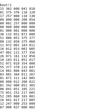
0
0004000   103 000 373 000 323 000 021 306 001 371 071 301 051 302 043 000
0004020   162 001 373 000 253 004 001 374 001 337 001 336 010 370 001 110
0004040   250 340 000 000 002 260 001 304 000 000 000 001 000 002 002 012
0004060   111 373 101 371 131 364 050 145 041 372 151 372 255 120 011 253
0004100   377 362 000 000 000 002 041 242 005 352 000 000 000 001 131 347
0004120   203 015 004 156 232 000 051 372 163 220 101 343 051 370 163 220
0004140   011 027 101 342 111 340 041 335 011 023 061 335 265 000 071 334
0004160   235 000 005 325 005 111 131 377 203 015 004 156 232 000 051 325
0004200   163 220 101 316 051 323 163 220 051 313 005 365 005 065 131 377
0004220   011 363 164 000 101 305 242 000 164 000 212 000 041 301 005 367
0004240   043 000 346 000 003 001 000 000 000 000 000 000 040 101 014 160
0004260   043 004 101 373 043 006 164 000 101 367 040 102 101 076 164 001
0004300   151 073 072 001 043 000 101 072 043 001 101 360 041 356 164 001
0004320   151 063 04