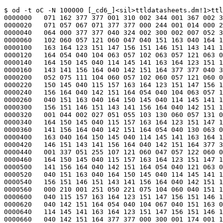
$ od -t oC -N 100000 [_cd6_]<sil>ttldatasheets.dm!1>ttl4.sil
0000000   071 162 377 377 001 310 002 344 001 367 002 355 007 067 057 062
0000020   071 057 067 071 377 377 000 244 001 014 000 256 041 023 002 061
0000040   064 000 377 377 040 324 002 300 002 007 052 311 113 104 060 057
0000060   102 060 057 121 060 047 040 151 163 040 164 150 145 040 115 157
0000100   163 164 123 151 147 156 151 146 151 143 141 156 164 040 142 151
0000120   164 054 040 104 063 057 102 063 057 121 063 047 040 151 163 040
0000140   164 150 145 040 114 145 141 163 164 123 151 147 156 151 146 151
0000160   143 141 156 164 040 142 151 164 377 377 040 334 002 064 002 011
0000200   052 075 111 104 060 057 102 060 057 121 060 040 151 163 040 164
0000220   150 145 040 115 157 163 164 123 151 147 156 151 146 151 143 141
0000240   156 164 040 142 151 164 054 040 104 063 057 102 063 057 121 063
0000260   040 151 163 040 164 150 145 040 114 145 141 163 164 123 151 147
0000300   156 151 146 151 143 141 156 164 040 142 151 164 377 377 041 010
0000320   001 044 002 027 051 055 103 130 060 057 131 060 040 151 163 040
0000340   164 150 145 040 115 157 163 164 123 151 147 156 151 146 151 143
0000360   141 156 164 040 142 151 164 054 040 130 063 057 131 063 040 151
0000400   163 040 164 150 145 040 114 145 141 163 164 123 151 147 156 151
0000420   146 151 143 141 156 164 040 142 151 164 377 377 040 304 001 244
0000440   001 337 051 255 107 121 060 047 057 122 060 047 040 151 163 040
0000460   164 150 145 040 115 157 163 164 123 151 147 156 151 146 151 143
0000500   141 156 164 040 142 151 164 054 040 121 063 047 057 122 063 047
0000520   040 151 163 040 164 150 145 040 114 145 141 163 164 123 151 147
0000540   156 151 146 151 143 141 156 164 040 142 151 164 377 377 040 270
0000560   000 210 001 251 050 221 075 104 060 040 151 163 040 164 150 145
0000600   040 115 157 163 164 123 151 147 156 151 146 151 143 141 156 164
0000620   040 142 151 164 054 040 104 067 040 151 163 040 164 150 145 040
0000640   114 145 141 163 164 123 151 147 156 151 146 151 143 141 156 164
0000660   040 142 151 164 377 377 000 300 001 174 001 115 001 210 031 123
0000700   062 054 123 061 075 061 061 040 163 145 154 145 143 164 163 040
0000720   121 063 047 050 122 063 047 051 377 377 000 300 001 130 001 115
0000740   001 144 031 123 062 054 123 061 075 060 060 040 163 145 154 145
0000760   143 164 163 040 121 060 047 050 122 060 047 051 377 377 000 300
0001000   001 160 001 115 001 174 031 123 062 054 123 061 075 061 060 040
0001020   163 145 154 145 143 164 163 040 121 062 047 050 122 062 047 051
0001040   377 377 000 300 001 144 001 115 001 160 031 123 062 054 123 061
0001060   075 060 061 040 163 145 154 145 143 164 163 040 121 061 047 050
0001100   122 061 047 051 377 377 000 164 002 307 000 210 042 316 004 123
0001120   062 065 070 002 377 377 000 051 002 164 000 075 042 173 004 123
0001140   062 065 070 002 377 377 000 043 001 354 000 067 041 363 004 123
0001160   062 065 067 123 377 377 000 206 001 306 000 212 001 321 001 054
0001200   377 377 000 160 002 132 000 214 002 143 004 123 062 065 070 123
0001220   377 377 000 146 002 136 000 152 002 151 001 054 377 377 000 154
0001240   002 130 000 155 342 146 377 377 000 154 002 145 000 216 342 146
0001260   377 377 000 215 002 130 000 216 342 145 377 377 000 154 002 130
0001300   000 215 342 131 377 377 000 110 002 134 000 144 002 145 004 123
0001320   061 065 070 045 377 377 000 150 000 004 000 204 000 015 004 123
0001340   061 065 061 130 377 377 000 340 000 240 000 374 000 251 004 123
0001360   061 065 063 246 377 377 000 064 000 340 000 110 040 347 004 123
0001400   062 065 063 047 377 377 000 274 000 340 001 102 000 354 027 123
0001420   062 054 123 061 075 061 061 040 163 145 154 145 143 164 163 040
0001440   130 063 050 131 063 051 377 377 000 274 000 324 001 102 000 340
0001460   027 123 062 054 123 061 075 061 060 040 163 145 154 145 143 164
0001500   163 040 130 062 050 131 062 051 377 377 000 274 000 274 001 102
0001520   000 310 027 123 062 054 123 061 075 060 060 040 163 145 154 145
0001540   143 164 163 040 130 060 050 131 060 051 377 377 000 274 000 310
0001560   001 102 000 324 027 123 062 054 123 061 075 060 061 040 163 145
0001600   154 145 143 164 163 040 130 061 050 131 061 051 377 377 000 244
0001620   000 130 001 054 000 143 027 123 064 054 123 062 054 123 061 075
0001640   061 061 061 040 163 145 154 145 143 164 163 040 104 067 377 377
0001660   000 244 000 050 001 054 000 063 027 123 064 054 123 062 054 123
0001700   061 075 060 060 060 040 163 145 154 145 143 164 163 040 104 060
0001720   377 377 000 244 000 100 001 054 000 113 027 123 064 054 123 062
0001740   054 123 061 075 060 061 060 040 163 145 154 145 143 164 163 040
0001760   104 062 377 377 000 244 000 064 001 054 000 077 027 123 064 054
0002000   123 062 054 123 061 075 060 060 061 040 163 145 154 145 143 164
0002020   163 040 104 061 377 377 000 244 000 114 001 054 000 127 027 123
0002040   064 054 123 062 054 123 061 075 061 060 060 040 163 145 154 145
0002060   143 164 163 040 104 064 377 377 000 223 001 305 000 257 001 316
0002100   004 123 062 065 067 050 377 377 000 060 002 312 000 072 042 321
0002120   002 061 065 003 377 377 000 113 002 254 000 125 042 263 002 061
0002140   062 003 377 377 000 113 002 234 000 120 042 243 001 071 377 377
0002160   000 113 002 214 000 120 042 223 001 067 377 377 000 113 002 174
0002200   000 120 042 203 001 064 377 377 000 027 002 170 000 034 042 177
0002220   001 062 377 377 000 027 002 200 000 034 042 207 001 063 377 377
0002240   000 027 002 210 000 034 042 217 001 065 377 377 000 027 002 220
0002260   000 034 042 227 001 066 377 377 000 022 002 230 000 034 042 237
0002300   002 061 061 003 377 377 000 022 002 240 000 034 042 247 002 061
0002320   060 003 377 377 000 022 002 250 000 034 042 257 002 061 064 003
0002340   377 377 000 022 002 260 000 034 042 267 002 061 063 003 377 377
0002360   000 045 002 312 000 052 042 321 001 061 377 377 000 140 002 264
0002400   000 145 042 273 001 061 377 377 000 133 002 274 000 145 042 303
0002420   002 061 065 003 377 377 000 317 002 164 000 324 042 173 001 071
0002440   377 377 000 233 002 164 000 245 042 173 002 061 061 003 377 377
0002460   000 233 002 174 000 245 042 203 002 061 060 003 377 377 000 317
0002500   002 230 000 331 042 237 002 061 062 003 377 377 000 233 002 230
0002520   000 245 042 237 002 061 064 003 377 377 000 233 002 240 000 245
0002540   042 247 002 061 063 003 377 377 000 217 002 230 000 224 042 237
0002560   001 067 377 377 000 140 002 230 000 145 042 237 001 065 377 377
0002600   000 140 002 240 000 145 042 247 001 066 377 377 000 217 002 164
0002620   000 224 042 173 001 064 377 377 000 140 002 164 000 145 042 173
0002640   001 062 377 377 000 140 002 174 000 145 042 203 001 063 377 377
0002660   000 137 002 060 000 144 042 067 001 061 377 377 000 132 002 070
0002700   000 144 042 077 002 061 065 003 377 377 000 232 002 030 000 244
0002720   042 037 002 061 063 003 377 377 000 232 002 020 000 244 042 027
0002740   002 061 064 003 377 377 000 316 002 020 000 330 042 027 002 061
0002760   062 003 377 377 000 232 001 364 000 244 041 373 002 061 060 003
0003000   377 377 000 232 001 354 000 244 041 363 002 061 061 003 377 377
0003020   000 316 001 354 000 323 041 363 001 071 377 377 000 137 002 030
0003040   000 144 042 037 001 066 377 377 000 137 002 020 000 144 042 027
0003060   001 065 377 377 000 216 002 020 000 223 042 027 001 067 377 377
0003100   000 137 001 364 000 144 041 373 001 063 377 377 000 137 001 354
0003120   000 144 041 363 001 062 377 377 000 216 001 354 000 223 041 363
0003140   001 064 377 377 000 057 002 102 000 071 042 111 002 061 065 003
0003160   377 377 000 044 002 102 000 051 042 111 001 061 377 377 000 021
0003200   002 050 000 033 042 057 002 061 063 003 377 377 000 021 002 040
0003220   000 033 042 047 002 061 064 003 377 377 000 021 002 030 000 033
0003240   042 037 002 061 060 003 377 377 000 021 002 020 000 033 042 027
0003260   002 061 061 003 377 377 000 026 002 010 000 033 042 017 001 066
0003300   377 377 000 026 002 000 000 033 042 007 001 065 377 377 000 026
0003320   001 370 000 033 041 377 001 063 377 377 000 026 001 360 000 033
0003340   041 367 001 062 377 377 000 112 001 364 000 117 041 373 001 064
0003360   377 377 000 112 002 004 000 117 042 013 001 067 377 377 000 112
0003400   002 024 000 117 042 033 001 071 377 377 000 112 002 044 000 124
0003420   042 053 002 061 062 003 377 377 000 024 001 220 000 036 041 227
0003440   002 061 063 003 377 377 000 031 001 210 000 036 041 217 001 063
0003460   377 377 000 045 001 252 000 052 041 261 001 062 377 377 000 024
0003500   001 174 000 036 041 203 002 061 065 003 377 377 000 031 001 140
0003520   000 036 041 147 001 061 377 377 000 114 001 224 000 126 041 233
0003540   002 061 062 003 377 377 000 114 001 214 000 126 041 223 002 061
0003560   061 003 377 377 000 114 001 204 000 126 041 213 002 061 060 003
0003600   377 377 000 114 001 174 000 121 041 203 001 071 377 377 000 114
0003620   001 154 000 121 041 163 001 064 377 377 000 114 001 144 000 121
0003640   041 153 001 065 377 377 000 114 001 134 000 121 041 143 001 066
000